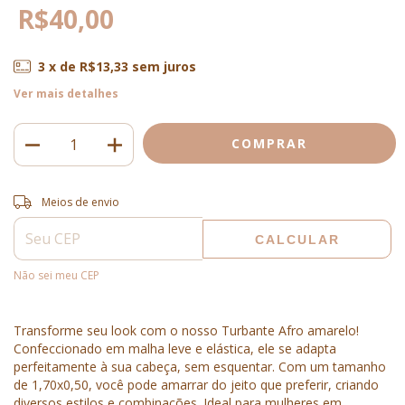
R$40,00
3
x de
R$13,33
sem juros
Ver mais detalhes
Entregas para o CEP:
ALTERAR CEP
Meios de envio
CALCULAR
Não sei meu CEP
Transforme seu look com o nosso Turbante Afro amarelo!
Confeccionado em malha leve e elástica, ele se adapta
perfeitamente à sua cabeça, sem esquentar. Com um tamanho
de 1,70x0,50, você pode amarrar do jeito que preferir, criando
diversos estilos e combinações. Ideal para mulheres em