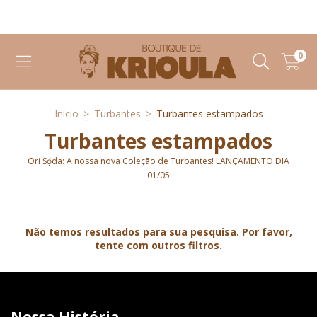
ua
C
Moda afro-brasileira com alma, estilo e ancestralidade.
0
Início
>
Turbantes
>
Turbantes estampados
Turbantes estampados
Ori Sọ́da: A nossa nova Coleção de Turbantes! LANÇAMENTO DIA
01/05
Não temos resultados para sua pesquisa. Por favor,
tente com outros filtros.
Nossa História