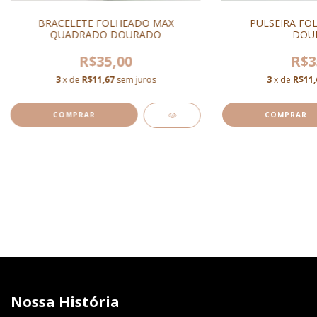
BRACELETE FOLHEADO MAX
PULSEIRA FO
QUADRADO DOURADO
DOU
R$35,00
R$3
3
x de
R$11,67
sem juros
3
x de
R$11,
Nossa História